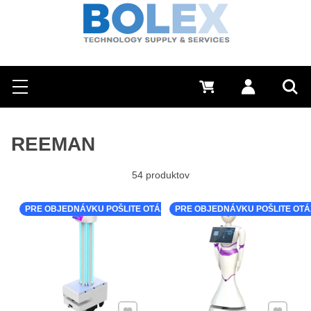
Hľadať
0 €
Prihlásiť sa
Menu
Vyh
REEMAN
54
produktov
PRE OBJEDNÁVKU POŠLITE OTÁZKU K PRODUKTU
PRE OBJEDNÁVKU POŠLITE OT
Pridať k Obľúbeným
Pridať 