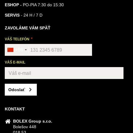
ESHOP -
PO-PIA 7:30 do 15:30
SERVIS
- 24 H / 7 D
ZAVOLÁME VÁM SPÄŤ
VÁŠ TELEFÓN
+86
VÁŠ E-MAIL
Odoslať
KONTAKT
BOLEX Group s.r.o.
Bolešov 448
018 53