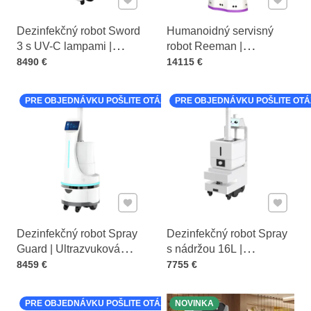
Dezinfekčný robot Sword
Humanoidný servisný
3 s UV-C lampami |
robot Reeman |
Cena s DPH
Autonómna sterilizácia
Cena s DPH
Sprievodca, recepčný a
8490 €
14115 €
promotér
PRE OBJEDNÁVKU POŠLITE OTÁZKU K PRODUKTU
PRE OBJEDNÁVKU POŠLITE OT
Pridať k Obľúbeným
Pridať 
Dezinfekčný robot Spray
Dezinfekčný robot Spray
Guard | Ultrazvuková
s nádržou 16L |
Cena s DPH
atomizácia
Cena s DPH
Autonómna dezinfekcia
8459 €
7755 €
PRE OBJEDNÁVKU POŠLITE OTÁZKU K PRODUKTU
NOVINKA