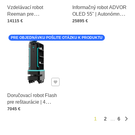
Vzdelávací robot
Informačný robot ADVOR
Reeman pre
OLED 55" | Autonómny
Cena s DPH
programovanie |
Cena s DPH
reklamný robot
14115 €
25895 €
Interaktívny učebný
nástroj
PRE OBJEDNÁVKU POŠLITE OTÁZKU K PRODUKTU
Pridať k Obľúbeným
Doručovací robot Flash
pre reštaurácie | 4
Cena s DPH
podnosy, nosnosť 60kg
7045 €
1
2
6
Ďalš