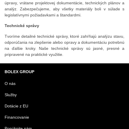
úpravy, vrátane projektovej dokumentácie, technických plánov a
analýz. Zabezpečujeme, aby všetky materiály boli v súlade s
legislatívnymi požiadavkami a štandardmi.
Technické správy
Tvoríme detailné technické správy, ktoré zahŕňajú analýzu stavu,
odporúčania na zlepšenie alebo opravy a dokumentáciu potrebnú
na ďalšie kroky. Naše technické správy sú jasné, presné a
pripravené na praktické využitie.
BOLEX GROUP
O nás
Služby
Dotácie z EU
Financovanie
Ponúknite nám