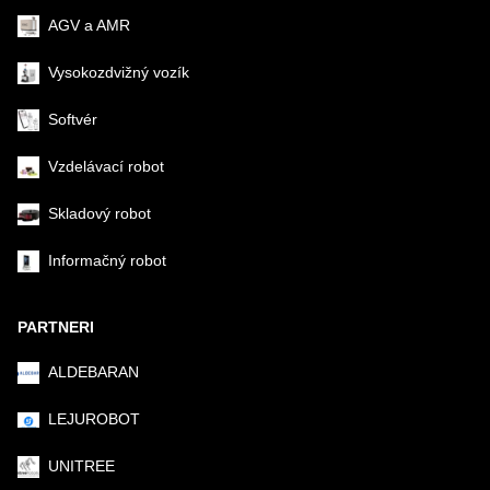
AGV a AMR
Vysokozdvižný vozík
Softvér
Vzdelávací robot
Skladový robot
Informačný robot
PARTNERI
ALDEBARAN
LEJUROBOT
UNITREE