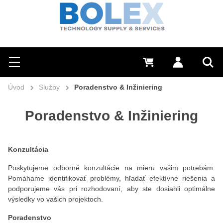
Hľadať
0 €
Prihlásiť sa
Menu
Vyh
Úvod
Služby
Poradenstvo & Inžiniering
Poradenstvo & Inžiniering
Konzultácia
Poskytujeme odborné konzultácie na mieru vašim potrebám.
Pomáhame identifikovať problémy, hľadať efektívne riešenia a
podporujeme vás pri rozhodovaní, aby ste dosiahli optimálne
výsledky vo vašich projektoch.
Poradenstvo